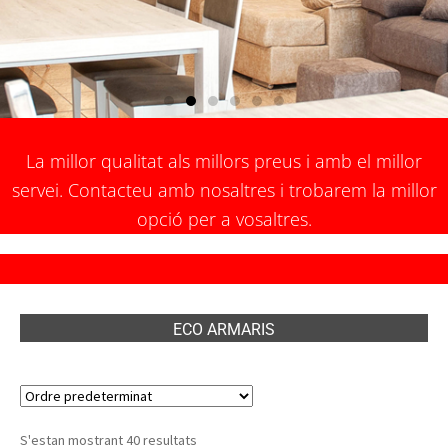
La millor qualitat als millors preus i amb el millor
servei. Contacteu amb nosaltres i trobarem la millor
opció per a vosaltres.
ECO ARMARIS
S'estan mostrant 40 resultats