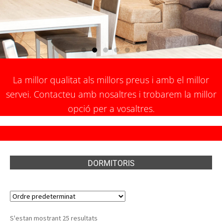
La millor qualitat als millors preus i amb el millor
servei. Contacteu amb nosaltres i trobarem la millor
opció per a vosaltres.
DORMITORIS
S'estan mostrant 25 resultats