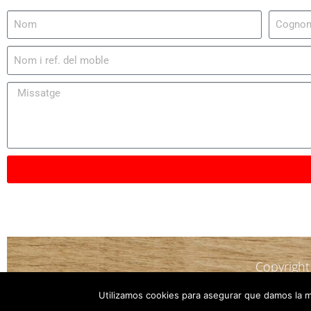
Copyrigh
Utilizamos cookies para asegurar que damos la me