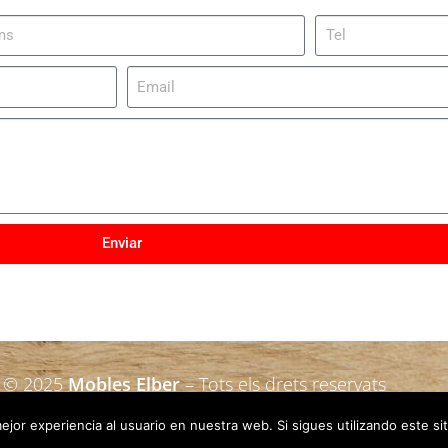
Enviar
t © 2025
Mobles Elber
– Tots els drets reservats
jor experiencia al usuario en nuestra web. Si sigues utilizando este s