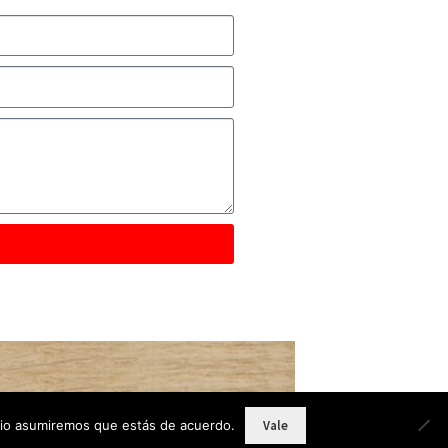
itio asumiremos que estás de acuerdo.
Vale