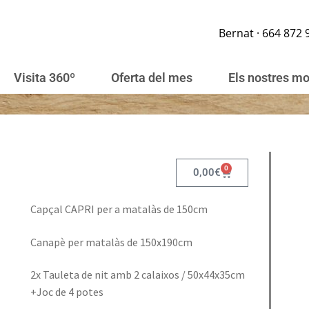
Bernat · 664 872 
Visita 360º
Oferta del mes
Els nostres m
0
0,00
€
Capçal CAPRI per a matalàs de 150cm
Canapè per matalàs de 150x190cm
2x Tauleta de nit amb 2 calaixos / 50x44x35cm
+Joc de 4 potes