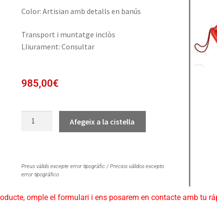
Color: Artisian amb detalls en banús
Transport i muntatge inclòs
Lliurament: Consultar
985,00
€
Afegeix a la cistella
Preus vàlids excepte error tipogràfic / Precios válidos excepto
error tipográfico
roducte, omple el formulari i ens posarem en contacte amb tu r