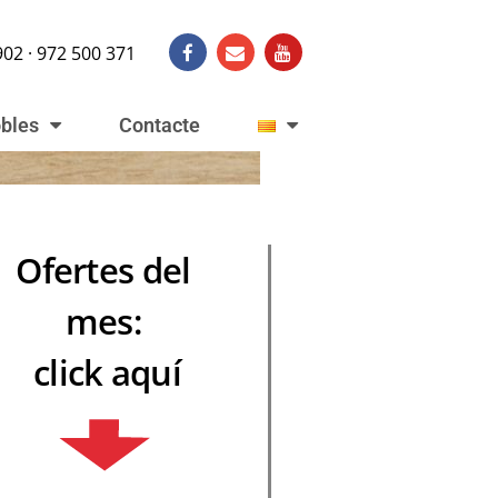
902 · 972 500 371
obles
Contacte
Ofertes del
mes:
click aquí