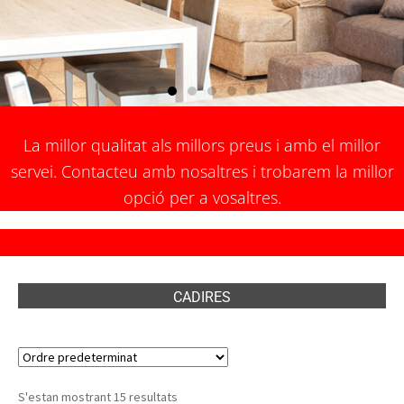
La millor qualitat als millors preus i amb el millor
servei. Contacteu amb nosaltres i trobarem la millor
opció per a vosaltres.
CADIRES
S'estan mostrant 15 resultats