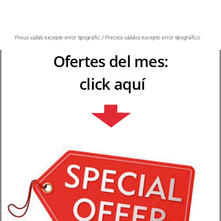
Preus vàlids excepte error tipogràfic / Precios válidos excepto error tipográfico
Ofertes del mes:
click aquí