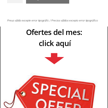
Preus vàlids excepte error tipogràfic / Precios válidos excepto error tipográfico
Ofertes del mes:
click aquí