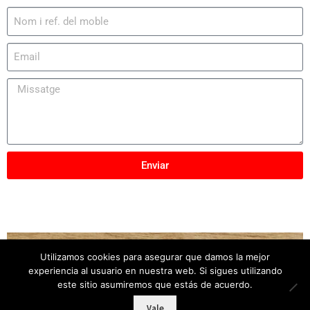
Enviar
Utilizamos cookies para asegurar que damos la mejor
Copyright © 2025
Mobles Elber
– Tots els drets
experiencia al usuario en nuestra web. Si sigues utilizando
reservats
este sitio asumiremos que estás de acuerdo.
Vale