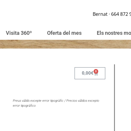
Bernat · 664 872 
Visita 360º
Oferta del mes
Els nostres m
0
0,00
€
Preus vàlids excepte error tipogràfic / Precios válidos excepto
error tipográfico