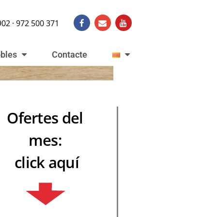
902 · 972 500 371
obles
Contacte
Ofertes del
mes:
click aquí