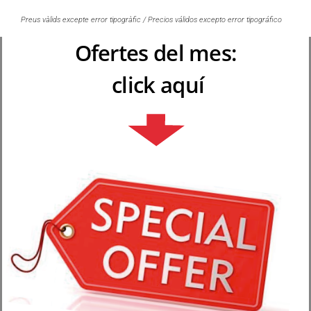
Preus vàlids excepte error tipogràfic / Precios válidos excepto error tipográfico
Ofertes del mes:
click aquí