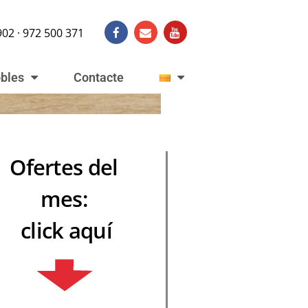
902 · 972 500 371
obles
Contacte
Ofertes del
mes:
click aquí