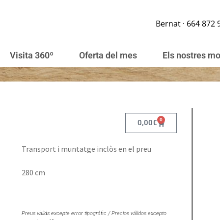
Bernat · 664 872 
Visita 360º
Oferta del mes
Els nostres m
0
0,00
€
Transport i muntatge inclòs en el preu
280 cm
Preus vàlids excepte error tipogràfic / Precios válidos excepto