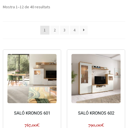
Mostra 1–12 de 40 resultats
1
2
3
4
SALÓ KRONOS 601
SALÓ KRONOS 602
767,00
€
790,00
€