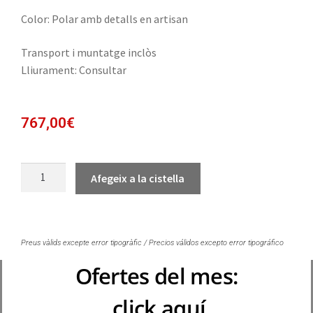
Color: Polar amb detalls en artisan
Transport i muntatge inclòs
Lliurament: Consultar
767,00
€
Afegeix a la cistella
Preus vàlids excepte error tipogràfic / Precios válidos excepto error tipográfico
Ofertes del mes:
click aquí