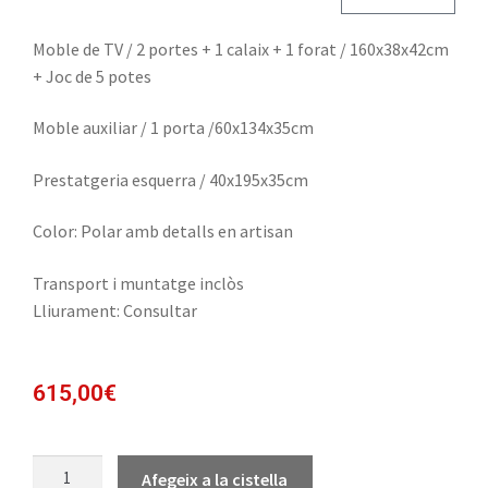
Moble de TV / 2 portes + 1 calaix + 1 forat / 160x38x42cm
+ Joc de 5 potes
Moble auxiliar / 1 porta /60x134x35cm
Prestatgeria esquerra / 40x195x35cm
Color: Polar amb detalls en artisan
Transport i muntatge inclòs
Lliurament: Consultar
615,00
€
Afegeix a la cistella