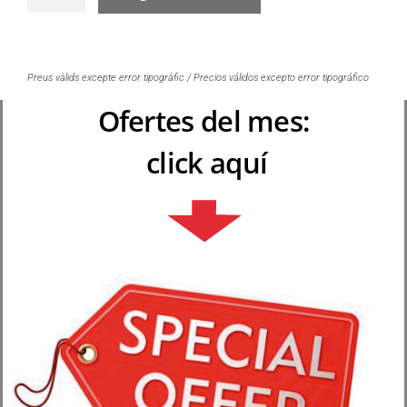
Preus vàlids excepte error tipogràfic / Precios válidos excepto error tipográfico
Ofertes del mes:
click aquí