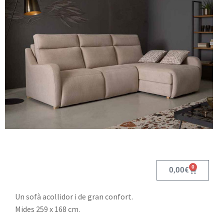
0
0,00
€
Un sofà acollidor i de gran confort.
Mides 259 x 168 cm.