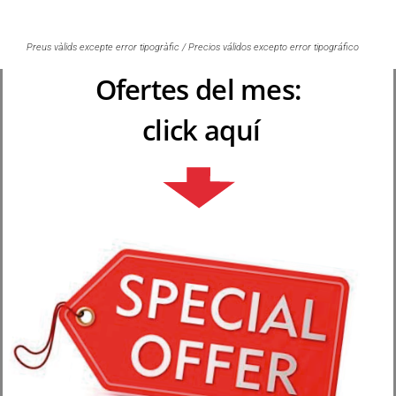
Preus vàlids excepte error tipogràfic / Precios válidos excepto error tipográfico
Ofertes del mes:
click aquí