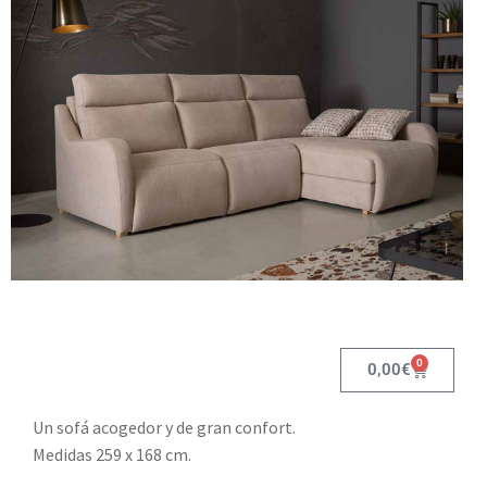
0
0,00
€
Un sofá acogedor y de gran confort.
Medidas 259 x 168 cm.