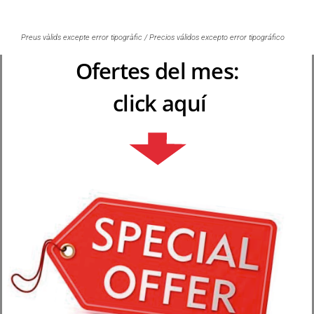
Preus vàlids excepte error tipogràfic / Precios válidos excepto error tipográfico
Ofertes del mes:
click aquí