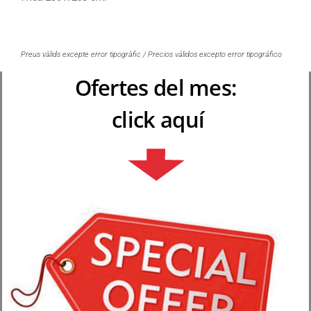
Preus vàlids excepte error tipogràfic / Precios válidos excepto error tipográfico
Ofertes del mes:
click aquí