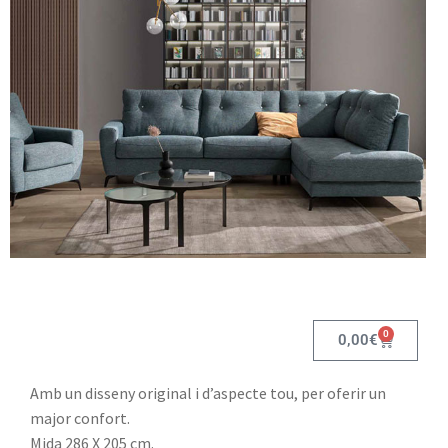
0
0,00
€
Amb un disseny original i d’aspecte tou, per oferir un
major confort.
Mida 286 X 205 cm.