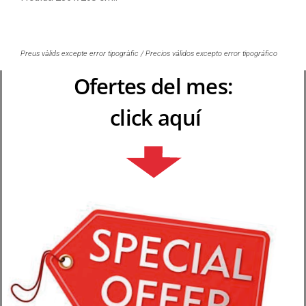
Preus vàlids excepte error tipogràfic / Precios válidos excepto error tipográfico
Ofertes del mes:
click aquí