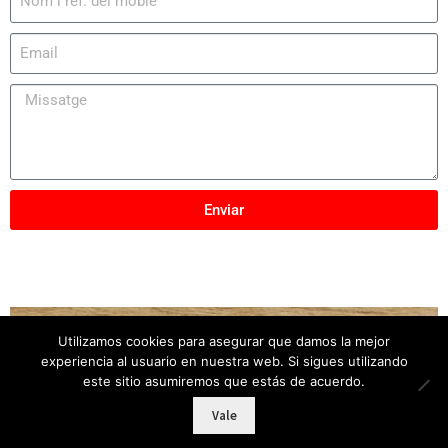
Enviar
Utilizamos cookies para asegurar que damos la mejor
Copyright © 2025
Mobles Elber
– Tots els drets
experiencia al usuario en nuestra web. Si sigues utilizando
reservats
este sitio asumiremos que estás de acuerdo.
Vale