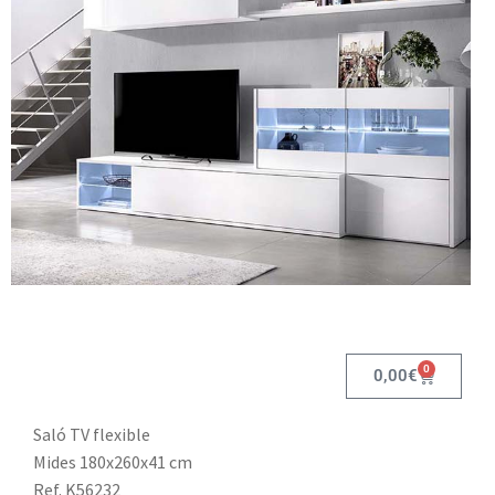
0
0,00
€
Saló TV flexible
Mides 180x260x41 cm
Ref. K56232