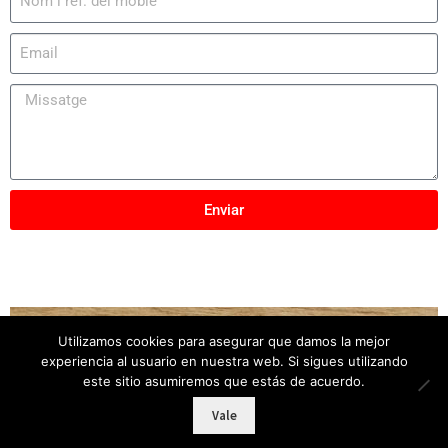
Enviar
Utilizamos cookies para asegurar que damos la mejor
Copyright © 2025
Mobles Elber
– Tots els drets
experiencia al usuario en nuestra web. Si sigues utilizando
reservats
este sitio asumiremos que estás de acuerdo.
Vale