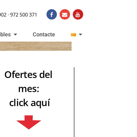
902 · 972 500 371
obles
Contacte
Ofertes del
mes:
click aquí