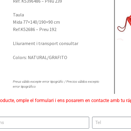
Ref. K5396486 – Preu 239
Taula
Mida 77×140/190×90 cm
Ref.
K52686 – Preu 192
Lliurament i transport consultar
Colors: NATURAL/GRAFITO
Preus vàlids excepte error tipogràfic / Precios válidos excepto
error tipográfico
roducte, omple el formulari i ens posarem en contacte amb tu r