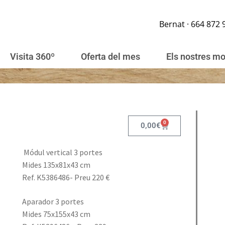
Bernat · 664 872 
Visita 360º
Oferta del mes
Els nostres m
0
0,00
€
Módul vertical 3 portes
Mides 135x81x43 cm
Ref. K5386486- Preu 220 €
Aparador 3 portes
Mides 75x155x43 cm