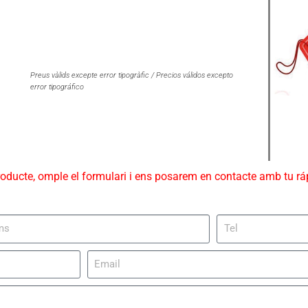
Preus vàlids excepte error tipogràfic / Precios válidos excepto
error tipográfico
roducte, omple el formulari i ens posarem en contacte amb tu r