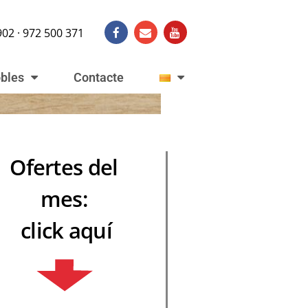
902 · 972 500 371
obles
Contacte
Ofertes del
mes:
click aquí