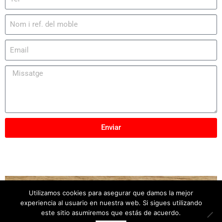
Enviar
Utilizamos cookies para asegurar que damos la mejor
Copyright © 2025
Mobles Elber
– Tots els drets
experiencia al usuario en nuestra web. Si sigues utilizando
reservats
este sitio asumiremos que estás de acuerdo.