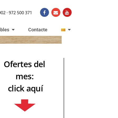
902 · 972 500 371
obles
Contacte
Ofertes del
mes:
click aquí