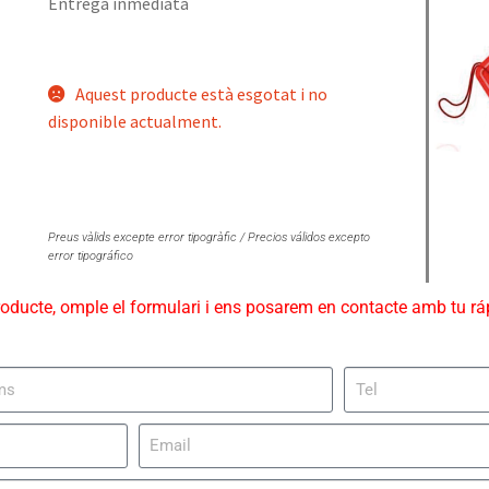
Entrega inmediata
Aquest producte està esgotat i no
disponible actualment.
Preus vàlids excepte error tipogràfic / Precios válidos excepto
error tipográfico
roducte, omple el formulari i ens posarem en contacte amb tu r