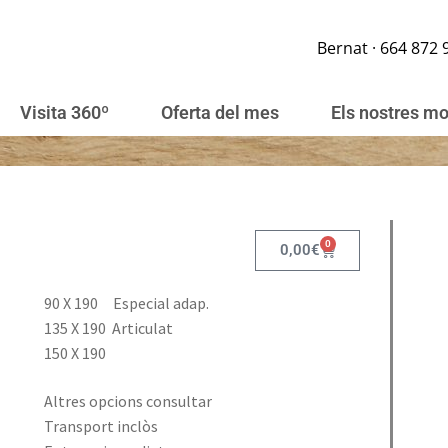
Bernat · 664 872 
Visita 360º
Oferta del mes
Els nostres m
0
0,00
€
90 X 190 Especial adap.
135 X 190 Articulat
150 X 190
Altres opcions consultar
Transport inclòs