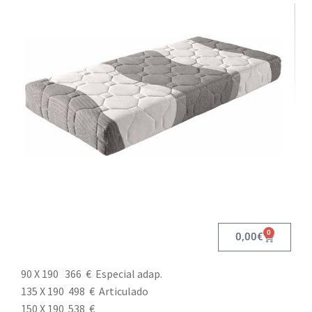
0
0,00
€
90 X 190 366 € Especial adap.
135 X 190 498 € Articulado
150 X 190 538 €