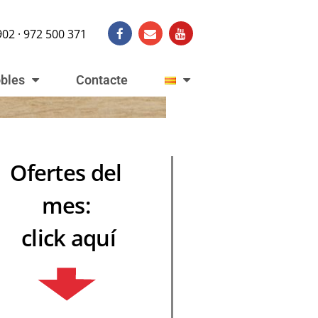
902 · 972 500 371
obles
Contacte
Ofertes del
mes:
click aquí