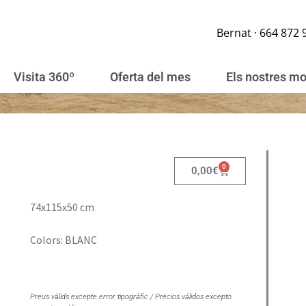
Bernat · 664 872 
Visita 360º
Oferta del mes
Els nostres m
0
0,00
€
74x115x50 cm
Colors: BLANC
Preus vàlids excepte error tipogràfic / Precios válidos excepto