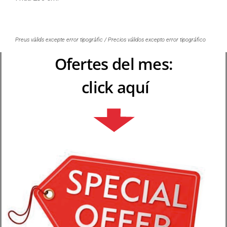
Preus vàlids excepte error tipogràfic / Precios válidos excepto error tipográfico
Ofertes del mes:
click aquí