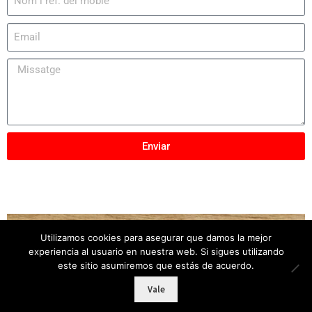
Enviar
Utilizamos cookies para asegurar que damos la mejor
Copyright © 2025
Mobles Elber
– Tots els drets
experiencia al usuario en nuestra web. Si sigues utilizando
reservats
este sitio asumiremos que estás de acuerdo.
Vale