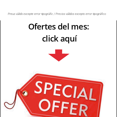
Preus vàlids excepte error tipogràfic / Precios válidos excepto error tipográfico
Ofertes del mes:
click aquí