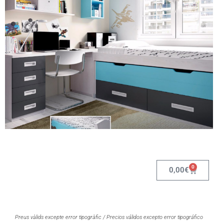
0
0,00
€
Preus vàlids excepte error tipogràfic / Precios válidos excepto error tipográfico