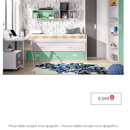
0
0,00
€
Preus vàlids excepte error tipogràfic / Precios válidos excepto error tipográfico