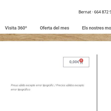
Bernat · 664 872 
Visita 360º
Oferta del mes
Els nostres m
0
0,00
€
Preus vàlids excepte error tipogràfic / Precios válidos excepto
error tipográfico