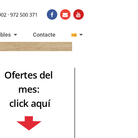
902 · 972 500 371
obles
Contacte
Ofertes del
mes:
click aquí