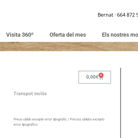
Bernat · 664 872 
Visita 360º
Oferta del mes
Els nostres m
0
0,00
€
Transpot inclòs
Preus vàlids excepte error tipogràfic / Precios válidos excepto
error tipográfico