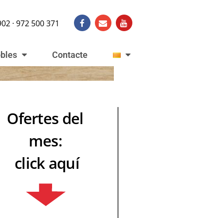
902 · 972 500 371
obles
Contacte
Ofertes del
mes:
click aquí