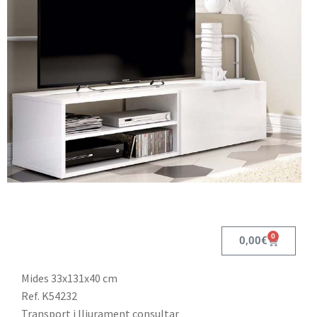
0
0,00
€
Mides 33x131x40 cm
Ref. K54232
Transport i lliurament consultar