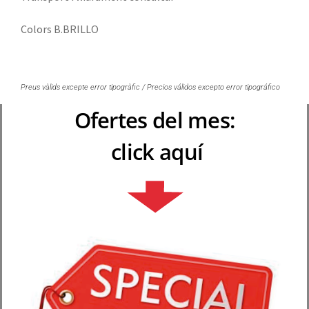
Colors B.BRILLO
Preus vàlids excepte error tipogràfic / Precios válidos excepto error tipográfico
Ofertes del mes:
click aquí