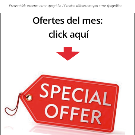
Preus vàlids excepte error tipogràfic / Precios válidos excepto error tipográfico
Ofertes del mes:
click aquí