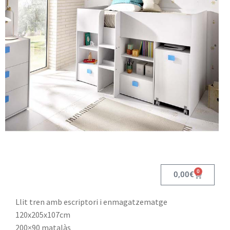
0
0,00
€
Llit tren amb escriptori i enmagatzematge
120x205x107cm
200×90 matalàs