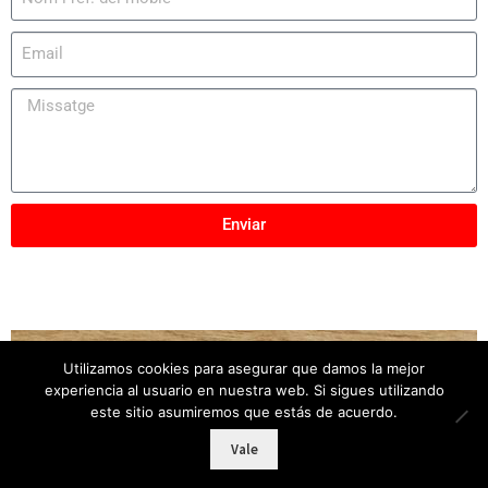
Enviar
Utilizamos cookies para asegurar que damos la mejor
Copyright © 2025
Mobles Elber
– Tots els drets
experiencia al usuario en nuestra web. Si sigues utilizando
reservats
este sitio asumiremos que estás de acuerdo.
Vale