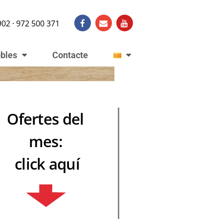
902 · 972 500 371
obles
Contacte
Ofertes del
mes:
click aquí