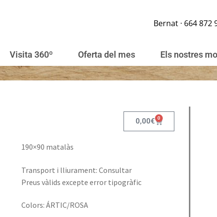
Bernat · 664 872 
Visita 360º
Oferta del mes
Els nostres m
0
0,00
€
190×90 matalàs
Transport i lliurament: Consultar
Preus vàlids excepte error tipogràfic
Colors: ÁRTIC/ROSA