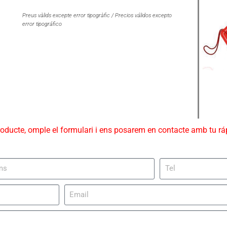
Preus vàlids excepte error tipogràfic / Precios válidos excepto
error tipográfico
roducte, omple el formulari i ens posarem en contacte amb tu r