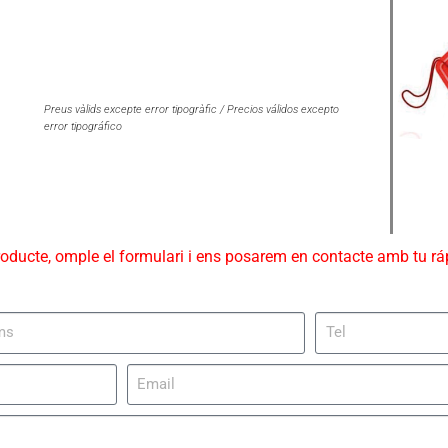
Preus vàlids excepte error tipogràfic / Precios válidos excepto
error tipográfico
roducte, omple el formulari i ens posarem en contacte amb tu r