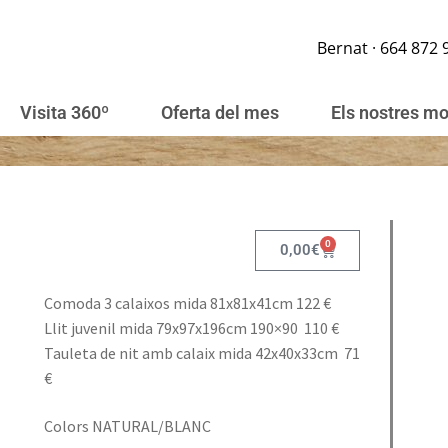
Bernat · 664 872 
Visita 360º
Oferta del mes
Els nostres m
0
0,00
€
Comoda 3 calaixos mida 81x81x41cm 122 €
Llit juvenil mida 79x97x196cm 190×90 110 €
Tauleta de nit amb calaix mida 42x40x33cm 71
€
Colors NATURAL/BLANC