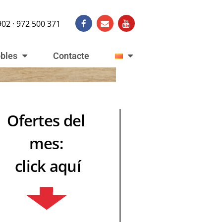
902 · 972 500 371
obles
Contacte
Ofertes del
mes:
click aquí