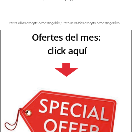
Preus vàlids excepte error tipogràfic / Precios válidos excepto error tipográfico
Ofertes del mes:
click aquí