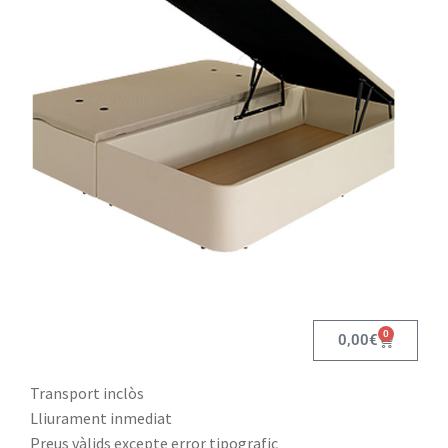
0
0,00
€
Transport inclòs
Lliurament inmediat
Preus vàlids excepte error tipografic