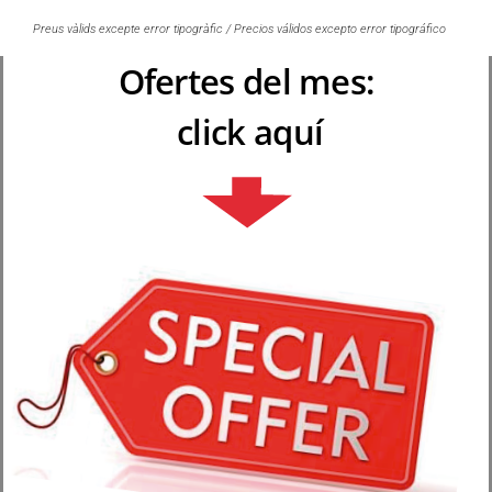
Preus vàlids excepte error tipogràfic / Precios válidos excepto error tipográfico
Ofertes del mes:
click aquí