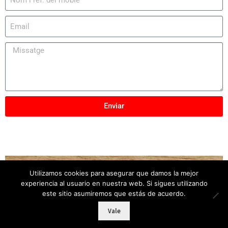
Enviar
Utilizamos cookies para asegurar que damos la mejor
Copyright © 2025
Mobles Elber
– Tots els drets
experiencia al usuario en nuestra web. Si sigues utilizando
reservats
este sitio asumiremos que estás de acuerdo.
Vale