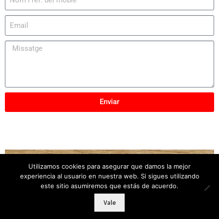
Enviar
Utilizamos cookies para asegurar que damos la mejor
Copyright © 2025
Mobles Elber
– Tots els drets
experiencia al usuario en nuestra web. Si sigues utilizando
reservats
este sitio asumiremos que estás de acuerdo.
Vale