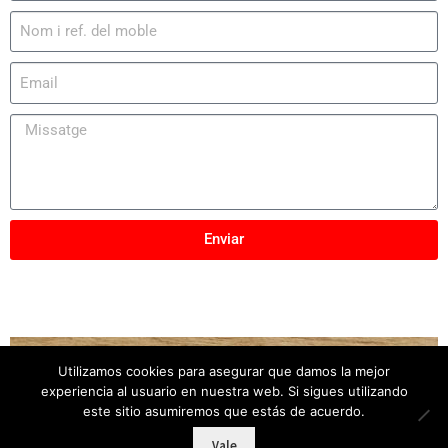
Enviar
Utilizamos cookies para asegurar que damos la mejor
Copyright © 2025
Mobles Elber
– Tots els drets
experiencia al usuario en nuestra web. Si sigues utilizando
reservats
este sitio asumiremos que estás de acuerdo.
Vale