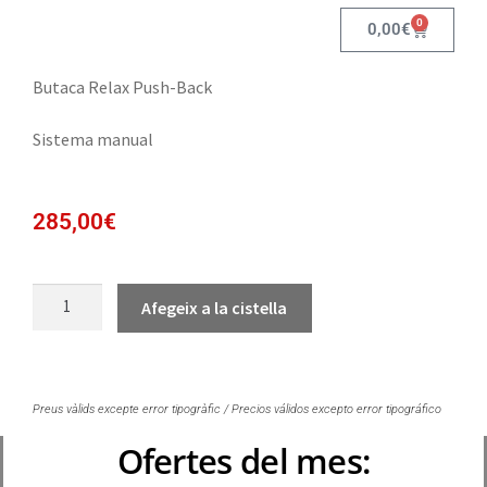
0
0,00
€
Butaca Relax Push-Back
Sistema manual
285,00
€
Afegeix a la cistella
Preus vàlids excepte error tipogràfic / Precios válidos excepto error tipográfico
Ofertes del mes: