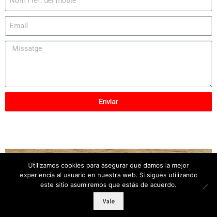
Enviar
Utilizamos cookies para asegurar que damos la mejor
Copyright © 2025
Mobles Elber
– Tots els drets
experiencia al usuario en nuestra web. Si sigues utilizando
reservats
este sitio asumiremos que estás de acuerdo.
Vale