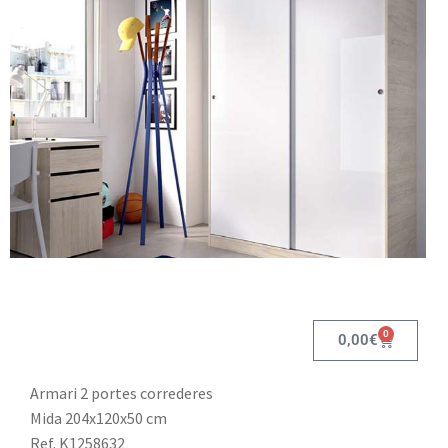
0
0,00
€
Armari 2 portes correderes
Mida 204x120x50 cm
Ref. K1258632