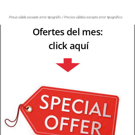
Preus vàlids excepte error tipogràfic / Precios válidos excepto error tipográfico
Ofertes del mes:
click aquí