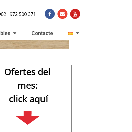
902 · 972 500 371
obles
Contacte
Ofertes del
mes:
click aquí