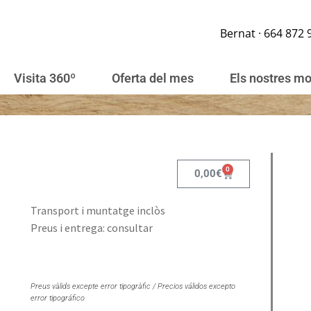
Bernat · 664 872 
Visita 360º
Oferta del mes
Els nostres m
0
0,00
€
Transport i muntatge inclòs
Preus i entrega: consultar
Preus vàlids excepte error tipogràfic / Precios válidos excepto
error tipográfico