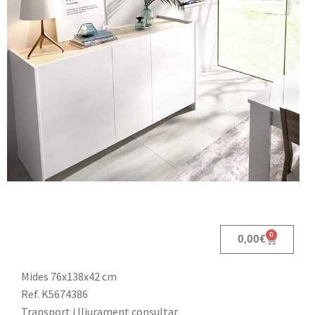
0
0,00
€
Mides 76x138x42 cm
Ref. K5674386
Transport i lliurament consultar