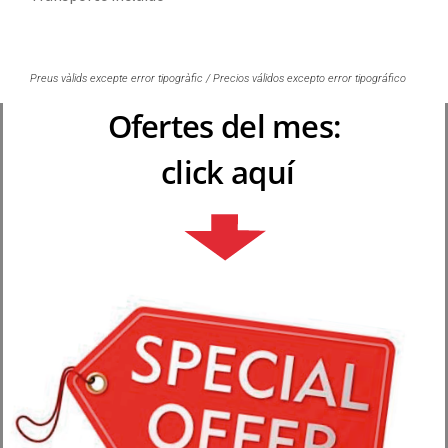
Preus vàlids excepte error tipogràfic / Precios válidos excepto error tipográfico
Ofertes del mes:
click aquí