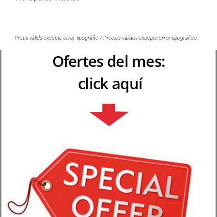
Preus vàlids excepte error tipogràfic / Precios válidos excepto error tipográfico
Ofertes del mes:
click aquí