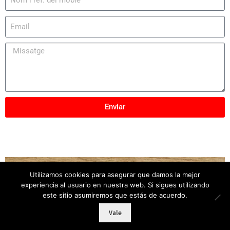
Enviar
Utilizamos cookies para asegurar que damos la mejor
Copyright © 2025
Mobles Elber
– Tots els drets
experiencia al usuario en nuestra web. Si sigues utilizando
reservats
este sitio asumiremos que estás de acuerdo.
Vale